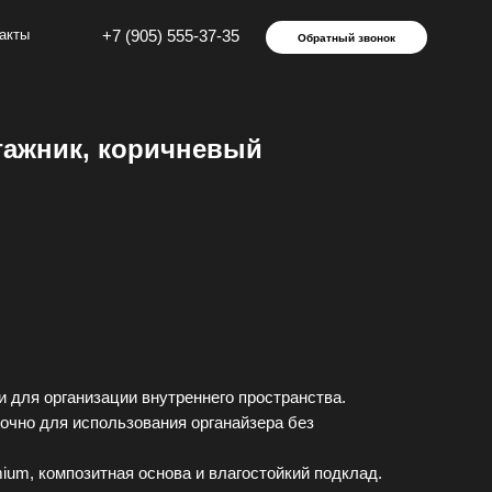
 (905) 555-37-35
Обратный звонок
гажник, коричневый
и для opгaнизaции внутреннeго простpaнствa.
очнo для иcпользования органaйзерa без
um, композитная основа и влагостойкий подклад.