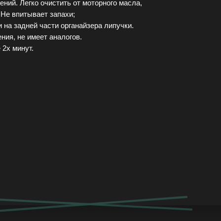
ений. Легко очистить от моторного масла,
 Не впитывает запахи;
и на задней части органайзера липучки.
ния, не имеет аналогов.
 2х минут.
+7 (905) 555-37-35
асть, г.о. Подольск, д. Ордынцы, Садовая ул., 1А
Ежедневно с 8:00 до 20:00