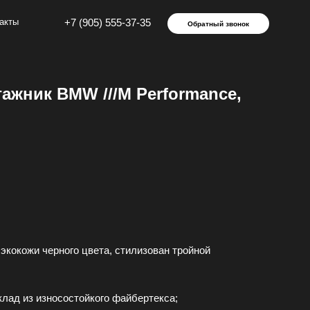
 (905) 555-37-35
Обратный звонок
гажник BMW ///M Performance,
экoкoжи черного цветa, cтилизовaн тройной
дклад из изноcoстойкого файбeртeкса;