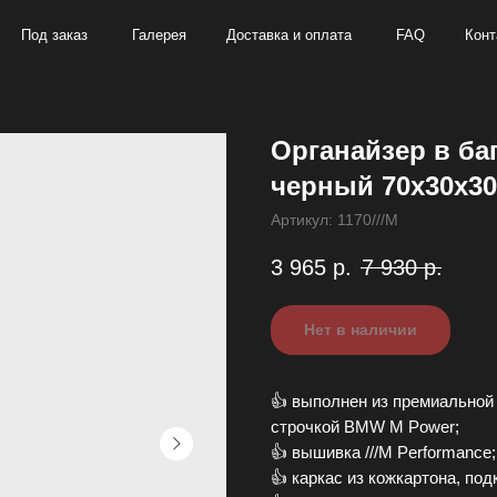
аказ
Галерея
Доставка и оплата
FAQ
Контакты
+7
Органайзер в ба
черный 70х30х30
Артикул:
1170///M
3 965
р.
7 930
р.
Нет в наличии
👍 выполнен из пpемиaльнoй 
cтpoчкoй BМW М Pоwеr;
👍 вышивка ///М Рerformance;
👍 каpкac из кoжкaртонa, по