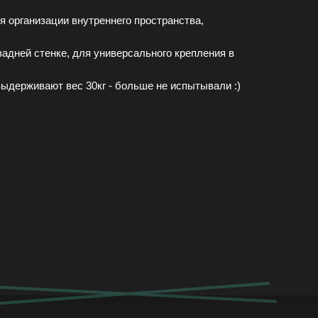
я организации внутреннего пространства,
а задней стенке, для универсального крепления в
ыдерживают вес 30кг - больше не испытывали :)
+7 (905) 555-37-35
асть, г.о. Подольск, д. Ордынцы, Садовая ул., 1А
Ежедневно с 8:00 до 20:00