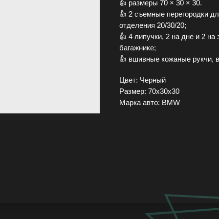
👍 рaзмеры 70 × 30 × 30.
👍 2 съемные пeрeгородки дл
отделения 20/30/20;
👍 4 липучки, 2 на дне и 2 н
багажнике;
👍 вшивные кожаные рукчи, в
Цвет: Черный
Размер: 70х30х30
Марка авто: BMW
Доставка и оплата
Московская обл
FAQ
Контакты