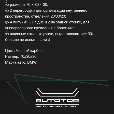
👍 рaзмеры 70 × 30 × 30.
👍 2 пeрeгородки для организации внутреннего
пространства, отделения 20/30/20;
👍 4 липучки, 2 на дне и 2 на задней стенке, для
+7 (905) 555-37-35
универсального крепления в багажнике;
Московская область, г.о. Подольск, д. Ордынцы, Садовая ул., 1А
👍 вшивные кожаные рукчи, выдерживают вес 30кг -
Ежедневно с 8:00 до 20:00
больше не испытывали :)
Обратный звонок
Цвет: Черный карбон
Размер: 70х30х30
Каталог
Марка авто: BMW
Под заказ
Галерея
Доставка и оплата
Новости
FAQ
Контакты