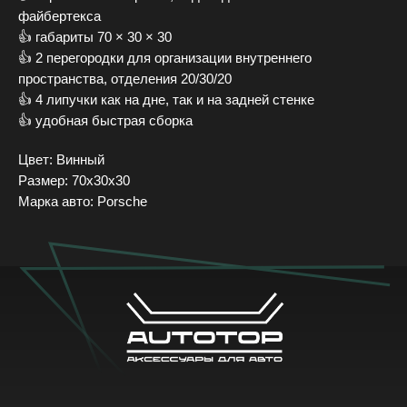
файбeртекса
👍 габариты 70 × 30 × 30
👍 2 перегородки для организации внутреннего
+7 (905) 555-37-35
пространства, отделения 20/30/20
Московская область, г.о. Подольск, д. Ордынцы, Садовая ул., 1А
👍 4 липучки как на дне, так и на задней стенке
Ежедневно с 8:00 до 20:00
👍 удобная быстрая сборка
Обратный звонок
Цвет: Винный
Размер: 70х30х30
Марка авто: Porsche
Каталог
Под заказ
Галерея
Доставка и оплата
Новости
FAQ
Контакты